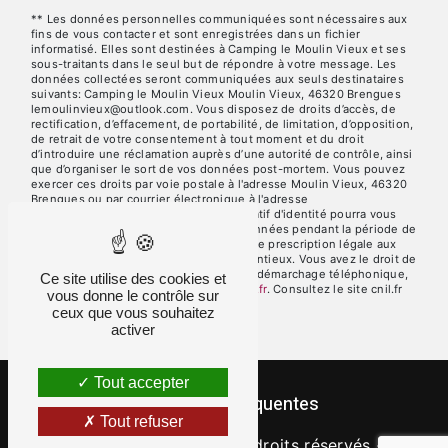
** Les données personnelles communiquées sont nécessaires aux
fins de vous contacter et sont enregistrées dans un fichier
informatisé. Elles sont destinées à Camping le Moulin Vieux et ses
sous-traitants dans le seul but de répondre à votre message. Les
données collectées seront communiquées aux seuls destinataires
suivants: Camping le Moulin Vieux Moulin Vieux, 46320 Brengues
lemoulinvieux@outlook.com. Vous disposez de droits d’accès, de
rectification, d’effacement, de portabilité, de limitation, d’opposition,
de retrait de votre consentement à tout moment et du droit
d’introduire une réclamation auprès d’une autorité de contrôle, ainsi
que d’organiser le sort de vos données post-mortem. Vous pouvez
exercer ces droits par voie postale à l'adresse Moulin Vieux, 46320
Brengues ou par courrier électronique à l'adresse
lemoulinvieux@outlook.com. Un justificatif d'identité pourra vous
être demandé. Nous conservons vos données pendant la période de
prise de contact puis pendant la durée de prescription légale aux
fins probatoires et de gestion des contentieux. Vous avez le droit de
vous inscrire sur la liste d'opposition au démarchage téléphonique,
Ce site utilise des cookies et
disponible à cette adresse:
Bloctel.gouv.fr
. Consultez le site cnil.fr
vous donne le contrôle sur
pour plus d’informations sur vos droits.
ceux que vous souhaitez
activer
Tout accepter
Recherches fréquentes
Tout refuser
©
Vistalid
- 2026 - Tous droits réservés -