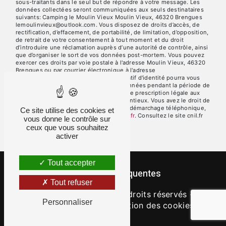
sous-traitants dans le seul but de répondre à votre message. Les
données collectées seront communiquées aux seuls destinataires
suivants: Camping le Moulin Vieux Moulin Vieux, 46320 Brengues
lemoulinvieux@outlook.com. Vous disposez de droits d’accès, de
rectification, d’effacement, de portabilité, de limitation, d’opposition,
de retrait de votre consentement à tout moment et du droit
d’introduire une réclamation auprès d’une autorité de contrôle, ainsi
que d’organiser le sort de vos données post-mortem. Vous pouvez
exercer ces droits par voie postale à l'adresse Moulin Vieux, 46320
Brengues ou par courrier électronique à l'adresse
lemoulinvieux@outlook.com. Un justificatif d'identité pourra vous
être demandé. Nous conservons vos données pendant la période de
prise de contact puis pendant la durée de prescription légale aux
fins probatoires et de gestion des contentieux. Vous avez le droit de
vous inscrire sur la liste d'opposition au démarchage téléphonique,
Ce site utilise des cookies et
disponible à cette adresse:
Bloctel.gouv.fr
. Consultez le site cnil.fr
vous donne le contrôle sur
pour plus d’informations sur vos droits.
ceux que vous souhaitez
activer
Tout accepter
Recherches fréquentes
Tout refuser
©
Vistalid
- 2026 - Tous droits réservés -
Personnaliser
Mentions légales
-
Gestion des cookies