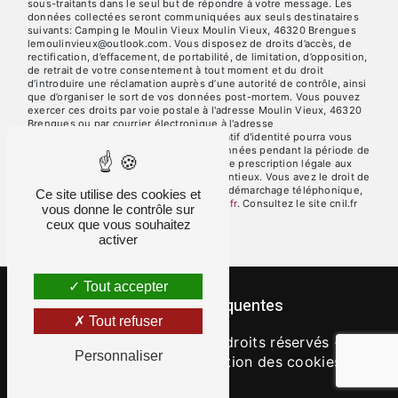
sous-traitants dans le seul but de répondre à votre message. Les
données collectées seront communiquées aux seuls destinataires
suivants: Camping le Moulin Vieux Moulin Vieux, 46320 Brengues
lemoulinvieux@outlook.com. Vous disposez de droits d’accès, de
rectification, d’effacement, de portabilité, de limitation, d’opposition,
de retrait de votre consentement à tout moment et du droit
d’introduire une réclamation auprès d’une autorité de contrôle, ainsi
que d’organiser le sort de vos données post-mortem. Vous pouvez
exercer ces droits par voie postale à l'adresse Moulin Vieux, 46320
Brengues ou par courrier électronique à l'adresse
lemoulinvieux@outlook.com. Un justificatif d'identité pourra vous
être demandé. Nous conservons vos données pendant la période de
prise de contact puis pendant la durée de prescription légale aux
fins probatoires et de gestion des contentieux. Vous avez le droit de
vous inscrire sur la liste d'opposition au démarchage téléphonique,
Ce site utilise des cookies et
disponible à cette adresse:
Bloctel.gouv.fr
. Consultez le site cnil.fr
vous donne le contrôle sur
pour plus d’informations sur vos droits.
ceux que vous souhaitez
activer
Tout accepter
Recherches fréquentes
Tout refuser
©
Vistalid
- 2026 - Tous droits réservés -
Personnaliser
Mentions légales
-
Gestion des cookies