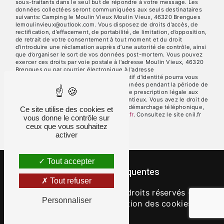
sous-traitants dans le seul but de répondre à votre message. Les
données collectées seront communiquées aux seuls destinataires
suivants: Camping le Moulin Vieux Moulin Vieux, 46320 Brengues
lemoulinvieux@outlook.com. Vous disposez de droits d’accès, de
rectification, d’effacement, de portabilité, de limitation, d’opposition,
de retrait de votre consentement à tout moment et du droit
d’introduire une réclamation auprès d’une autorité de contrôle, ainsi
que d’organiser le sort de vos données post-mortem. Vous pouvez
exercer ces droits par voie postale à l'adresse Moulin Vieux, 46320
Brengues ou par courrier électronique à l'adresse
lemoulinvieux@outlook.com. Un justificatif d'identité pourra vous
être demandé. Nous conservons vos données pendant la période de
prise de contact puis pendant la durée de prescription légale aux
fins probatoires et de gestion des contentieux. Vous avez le droit de
vous inscrire sur la liste d'opposition au démarchage téléphonique,
Ce site utilise des cookies et
disponible à cette adresse:
Bloctel.gouv.fr
. Consultez le site cnil.fr
vous donne le contrôle sur
pour plus d’informations sur vos droits.
ceux que vous souhaitez
activer
Tout accepter
Recherches fréquentes
Tout refuser
©
Vistalid
- 2026 - Tous droits réservés -
Personnaliser
Mentions légales
-
Gestion des cookies