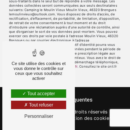
sous-traitants dans le seul but de répondre à votre message. Les
données collectées seront communiquées aux seuls destinataires
suivants: Camping le Moulin Vieux Moulin Vieux, 46320 Brengues
lemoulinvieux@outlook.com. Vous disposez de droits d’accès, de
rectification, d’effacement, de portabilité, de limitation, d’opposition,
de retrait de votre consentement à tout moment et du droit
d’introduire une réclamation auprès d’une autorité de contrôle, ainsi
que d’organiser le sort de vos données post-mortem. Vous pouvez
exercer ces droits par voie postale à l'adresse Moulin Vieux, 46320
Brengues ou par courrier électronique à l'adresse
lemoulinvieux@outlook.com. Un justificatif d'identité pourra vous
être demandé. Nous conservons vos données pendant la période de
prise de contact puis pendant la durée de prescription légale aux
fins probatoires et de gestion des contentieux. Vous avez le droit de
vous inscrire sur la liste d'opposition au démarchage téléphonique,
Ce site utilise des cookies et
disponible à cette adresse:
Bloctel.gouv.fr
. Consultez le site cnil.fr
vous donne le contrôle sur
pour plus d’informations sur vos droits.
ceux que vous souhaitez
activer
Tout accepter
Recherches fréquentes
Tout refuser
©
Vistalid
- 2026 - Tous droits réservés -
Personnaliser
Mentions légales
-
Gestion des cookies