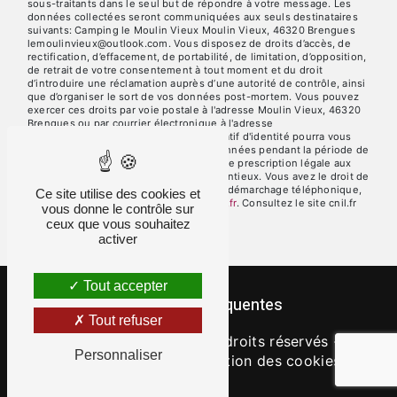
sous-traitants dans le seul but de répondre à votre message. Les
données collectées seront communiquées aux seuls destinataires
suivants: Camping le Moulin Vieux Moulin Vieux, 46320 Brengues
lemoulinvieux@outlook.com. Vous disposez de droits d’accès, de
rectification, d’effacement, de portabilité, de limitation, d’opposition,
de retrait de votre consentement à tout moment et du droit
d’introduire une réclamation auprès d’une autorité de contrôle, ainsi
que d’organiser le sort de vos données post-mortem. Vous pouvez
exercer ces droits par voie postale à l'adresse Moulin Vieux, 46320
Brengues ou par courrier électronique à l'adresse
lemoulinvieux@outlook.com. Un justificatif d'identité pourra vous
être demandé. Nous conservons vos données pendant la période de
prise de contact puis pendant la durée de prescription légale aux
fins probatoires et de gestion des contentieux. Vous avez le droit de
vous inscrire sur la liste d'opposition au démarchage téléphonique,
Ce site utilise des cookies et
disponible à cette adresse:
Bloctel.gouv.fr
. Consultez le site cnil.fr
vous donne le contrôle sur
pour plus d’informations sur vos droits.
ceux que vous souhaitez
activer
Tout accepter
Recherches fréquentes
Tout refuser
©
Vistalid
- 2026 - Tous droits réservés -
Personnaliser
Mentions légales
-
Gestion des cookies