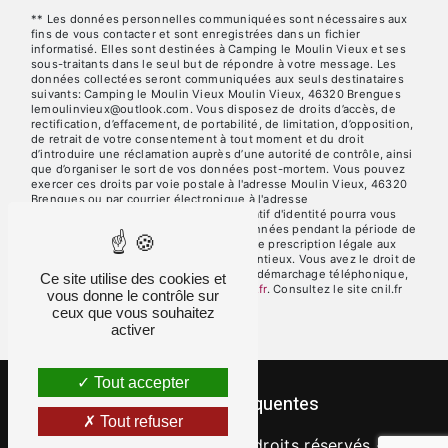
** Les données personnelles communiquées sont nécessaires aux
fins de vous contacter et sont enregistrées dans un fichier
informatisé. Elles sont destinées à Camping le Moulin Vieux et ses
sous-traitants dans le seul but de répondre à votre message. Les
données collectées seront communiquées aux seuls destinataires
suivants: Camping le Moulin Vieux Moulin Vieux, 46320 Brengues
lemoulinvieux@outlook.com. Vous disposez de droits d’accès, de
rectification, d’effacement, de portabilité, de limitation, d’opposition,
de retrait de votre consentement à tout moment et du droit
d’introduire une réclamation auprès d’une autorité de contrôle, ainsi
que d’organiser le sort de vos données post-mortem. Vous pouvez
exercer ces droits par voie postale à l'adresse Moulin Vieux, 46320
Brengues ou par courrier électronique à l'adresse
lemoulinvieux@outlook.com. Un justificatif d'identité pourra vous
être demandé. Nous conservons vos données pendant la période de
prise de contact puis pendant la durée de prescription légale aux
fins probatoires et de gestion des contentieux. Vous avez le droit de
vous inscrire sur la liste d'opposition au démarchage téléphonique,
Ce site utilise des cookies et
disponible à cette adresse:
Bloctel.gouv.fr
. Consultez le site cnil.fr
vous donne le contrôle sur
pour plus d’informations sur vos droits.
ceux que vous souhaitez
activer
Tout accepter
Recherches fréquentes
Tout refuser
©
Vistalid
- 2026 - Tous droits réservés -